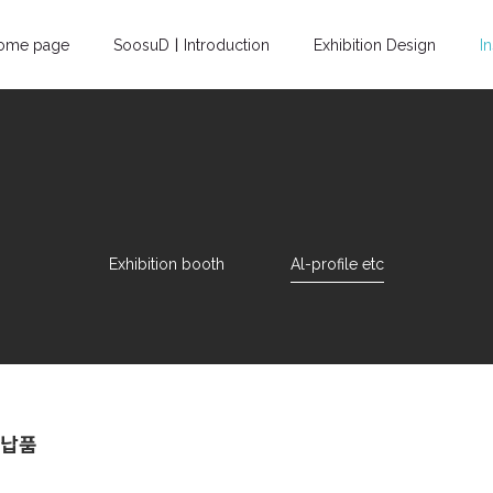
ome page
SoosuDㅣIntroduction
Exhibition Design
I
Exhibition booth
Al-profile etc
 납품