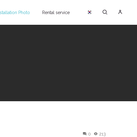
nstallation Photo
Rental service
0
213