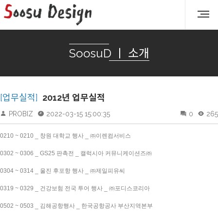
SoosuD ㅣ 소개
[업무실적]
2012년 업무실적
PROBIZ
2022-03-15 15:00:35
0
265
0210 ~ 0210 _ 창원 대학교 행사 _ ㈜이렌컴서비스
0302 ~ 0306 _ GS25 판촉전 _ 캘럭시아 커뮤니케이션즈㈜
0304 ~ 0314 _ 울진 후포항 행사 _ ㈜제일피유씨
0319 ~ 0329 _ 건강보험 전국 투어 행사 _ ㈜포디스코리아
0502 ~ 0503 _ 김해공항행사 _ 한국공항공사 부산지역본부