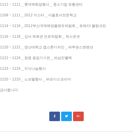
1111 ~ 1111 _ 롯데백화점행사 _ 중소기업 유통센터
1108 ~ 1111 _ 2012 지스타 _ 서울호서전문학교
1114 ~ 1116 _ 2012부산국제해양플렌트박람회 _ 유레카/ 플랑크린
1116 ~ 1118 _ 강서 체육관 진로박람회 _ 픽스온넷
1120 ~ 1121 _ 영산대학교 캡스톤디자인 _ ㈜루덴스켄벤션
1121 ~ 1124 _ 창원 용접기기전 _ ㈜삼진웰텍
1123 ~ 1124 _ 지식나눔행사
1210 ~ 1210 _ 노보텔행사 _ ㈜포디스코리아
감사합니다.
프로비즈, 익스니즈, 전시부스디자인, 전시부스제작, 프로파일 가공, 3D 디자인, 2D 디자인, 편집디자인, 산업디자인, 주문제작