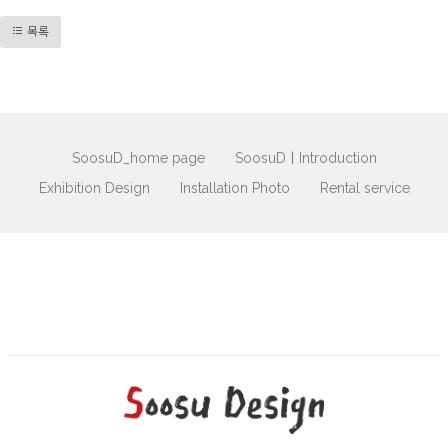
목록
SoosuD_home page
SoosuDㅣIntroduction
Exhibition Design
Installation Photo
Rental service