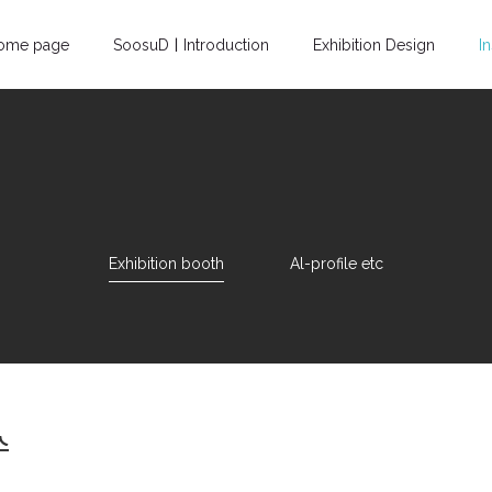
ome page
SoosuDㅣIntroduction
Exhibition Design
I
Exhibition booth
Al-profile etc
스