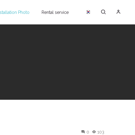
nstallation Photo
Rental service
0
103