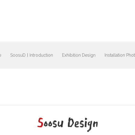
e
SoosuDㅣIntroduction
Exhibition Design
Installation Pho