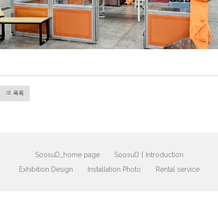
목록
SoosuD_home page
SoosuDㅣIntroduction
Exhibition Design
Installation Photo
Rental service