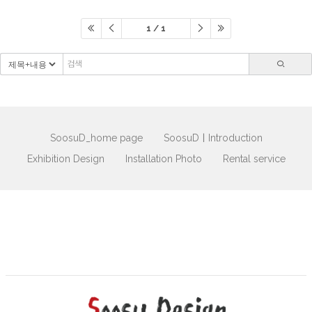
1 / 1
SoosuD_home page
SoosuDㅣIntroduction
Exhibition Design
Installation Photo
Rental service