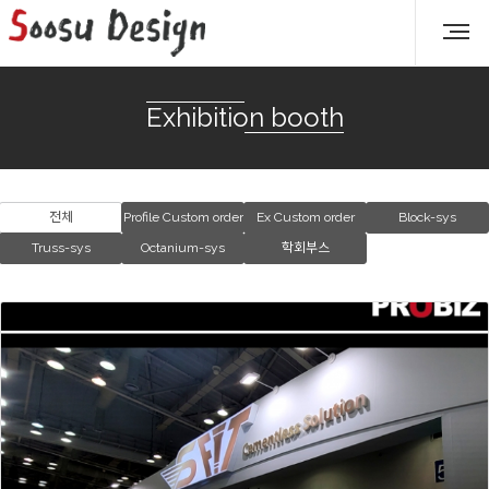
Exhibition booth
전체
Profile Custom order
Ex Custom order
Block-sys
Truss-sys
Octanium-sys
학회부스